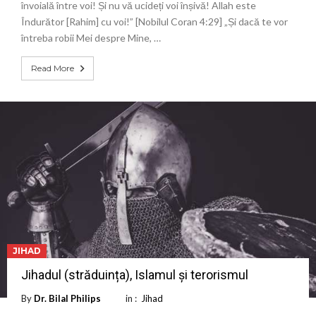
învoială între voi! Și nu vă ucideți voi înșivă! Allah este
Îndurător [Rahim] cu voi!” [Nobilul Coran 4:29] „Și dacă te vor
întreba robii Mei despre Mine, …
Read More
JIHAD
Jihadul (străduința), Islamul și terorismul
By
Dr. Bilal Philips
in :
Jihad