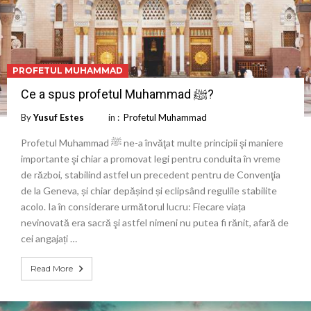
PROFETUL MUHAMMAD
Ce a spus profetul Muhammad ﷺ?
By
Yusuf Estes
in :
Profetul Muhammad
Profetul Muhammad ﷺ ne-a învăţat multe principii şi maniere
importante şi chiar a promovat legi pentru conduita în vreme
de război, stabilind astfel un precedent pentru de Convenţia
de la Geneva, și chiar depășind și eclipsând regulile stabilite
acolo. Ia în considerare următorul lucru: Fiecare viața
nevinovată era sacră şi astfel nimeni nu putea fi rănit, afară de
cei angajați …
Read More