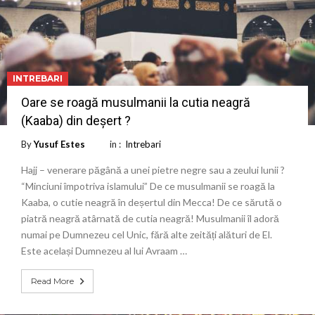
INTREBARI
Oare se roagă musulmanii la cutia neagră
(Kaaba) din deșert ?
By
Yusuf Estes
in :
Intrebari
Hajj – venerare păgână a unei pietre negre sau a zeului lunii ?
“Minciuni împotriva islamului” De ce musulmanii se roagă la
Kaaba, o cutie neagră în deșertul din Mecca! De ce sărută o
piatră neagră atârnată de cutia neagră! Musulmanii îl adoră
numai pe Dumnezeu cel Unic, fără alte zeități alături de El.
Este același Dumnezeu al lui Avraam …
Read More