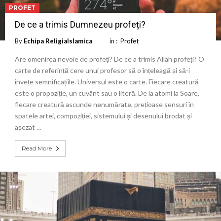
PROFET
De ce a trimis Dumnezeu profeți?
By
Echipa ReligiaIslamica
in :
Profet
Are omenirea nevoie de profeți? De ce a trimis Allah profeți? O
carte de referință cere unui profesor să o înțeleagă și să-i
învețe semnificațiile. Universul este o carte. Fiecare creatură
este o propoziție, un cuvânt sau o literă. De la atomi la Soare,
fiecare creatură ascunde nenumărate, prețioase sensuri în
spatele artei, compoziției, sistemului și desenului brodat și
așezat …
Read More