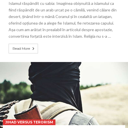
Islamul răspândit cu sabia: Imaginea obișnuită a islamului ca
fiind răspândit de un arab urcat pe o cămilă, venind călare din
desert, ținând într-o mână Coranul și în cealaltă un iatagan,
oferind opțiunea de a alege fie Islamul, fie retezarea capului.
Așa cum am arătat în prealabil în articolul despre apostazie,
convertirea forțată este interzisă în Islam. Religia nu s-a …
Read More
JIHAD VERSUS TERORISM