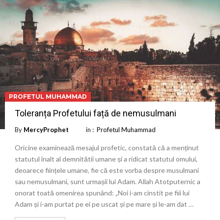
PROFETUL MUHAMMAD
Toleranța Profetului față de nemusulmani
By
MercyProphet
in :
Profetul Muhammad
Oricine examinează mesajul profetic, constată că a menținut
statutul înalt al demnitătii umane și a ridicat statutul omului,
deoarece ființele umane, fie că este vorba despre musulmani
sau nemusulmani, sunt urmașii lui Adam. Allah Atotputernic a
onorat toată omenirea spunând: „Noi i-am cinstit pe fiii lui
Adam și i-am purtat pe ei pe uscat și pe mare și le-am dat …