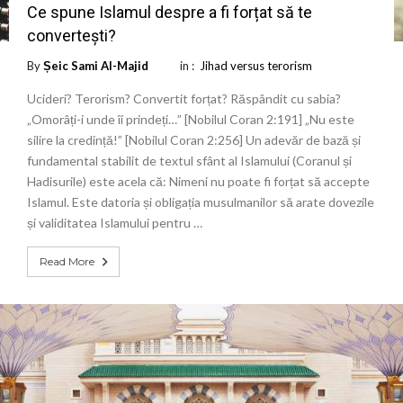
Ce spune Islamul despre a fi forțat să te
convertești?
By
Șeic Sami Al-Majid
in :
Jihad versus terorism
Ucideri? Terorism? Convertit forțat? Răspândit cu sabia?
„Omorâți-i unde îi prindeți…” [Nobilul Coran 2:191] „Nu este
silire la credință!” [Nobilul Coran 2:256] Un adevăr de bază și
fundamental stabilit de textul sfânt al Islamului (Coranul și
Hadisurile) este acela că: Nimeni nu poate fi forțat să accepte
Islamul. Este datoria și obligația musulmanilor să arate dovezile
și validitatea Islamului pentru …
Read More