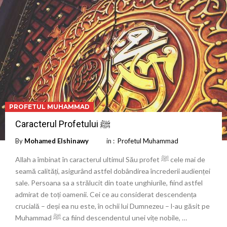
PROFETUL MUHAMMAD
Caracterul Profetului ﷺ
By
Mohamed Elshinawy
in :
Profetul Muhammad
Allah a îmbinat în caracterul ultimul Său profet ﷺ cele mai de
seamă calități, asigurând astfel dobândirea încrederii audienței
sale. Persoana sa a strălucit din toate unghiurile, fiind astfel
admirat de toți oamenii. Cei ce au considerat descendența
crucială – deși ea nu este, în ochii lui Dumnezeu – l-au găsit pe
Muhammad ﷺ ca fiind descendentul unei vițe nobile, …