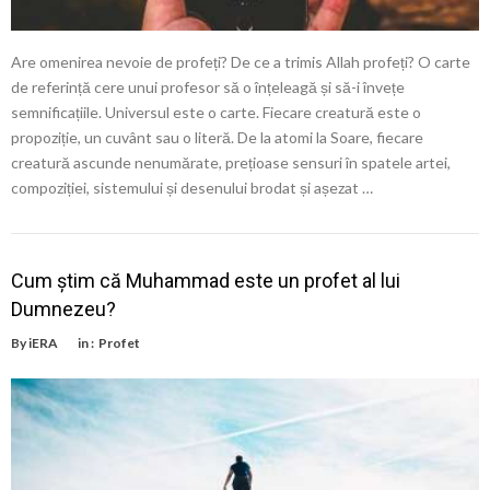
Are omenirea nevoie de profeți? De ce a trimis Allah profeți? O carte
de referință cere unui profesor să o înțeleagă și să-i învețe
semnificațiile. Universul este o carte. Fiecare creatură este o
propoziție, un cuvânt sau o literă. De la atomi la Soare, fiecare
creatură ascunde nenumărate, prețioase sensuri în spatele artei,
compoziției, sistemului și desenului brodat și așezat …
Cum știm că Muhammad este un profet al lui
Dumnezeu?
By
iERA
in :
Profet