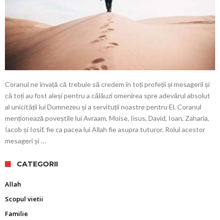
Coranul ne învață că trebuie să credem în toți profeții și mesagerii și
că toți au fost aleși pentru a călăuzi omenirea spre adevărul absolut
al unicității lui Dumnezeu și a servituții noastre pentru El. Coranul
menționează poveștile lui Avraam, Moise, Iisus, David, Ioan, Zaharia,
Iacob și Iosif, fie ca pacea lui Allah fie asupra tuturor. Rolul acestor
mesageri și …
CATEGORII
Allah
Scopul vietii
Familie