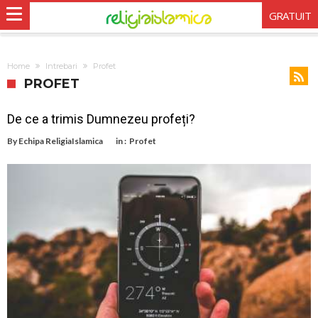
GRATUIT
Home
Intrebari
Profet
PROFET
De ce a trimis Dumnezeu profeți?
By
Echipa ReligiaIslamica
in :
Profet