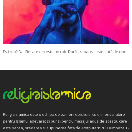
Ești rob? Da! Fiecare om este un rob. Dar întrebarea este: față de cine
…
ReligiaIslamica este o echipa de oameni obisnuiti, cu o imensa iubire
pentru Islamul adevarat si pur si pentru mesajul adus de acesta, care
este pacea, predarea si supunerea fata de Atotputernicul Dumnezeu -