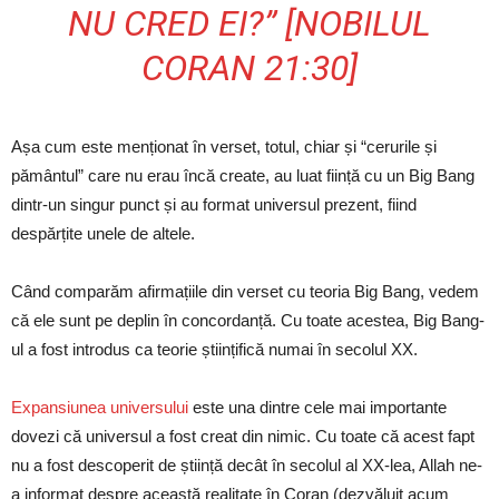
NU CRED EI?” [NOBILUL
CORAN 21:30]
Așa cum este menționat în verset, totul, chiar și “cerurile și
pământul” care nu erau încă create, au luat ființă cu un Big Bang
dintr-un singur punct și au format universul prezent, fiind
despărțite unele de altele.
Când comparăm afirmațiile din verset cu teoria Big Bang, vedem
că ele sunt pe deplin în concordanță. Cu toate acestea, Big Bang-
ul a fost introdus ca teorie științifică numai în secolul XX.
Expansiunea universului
este una dintre cele mai importante
dovezi că universul a fost creat din nimic. Cu toate că acest fapt
nu a fost descoperit de știință decât în secolul al XX-lea, Allah ne-
a informat despre această realitate în Coran (dezvăluit acum