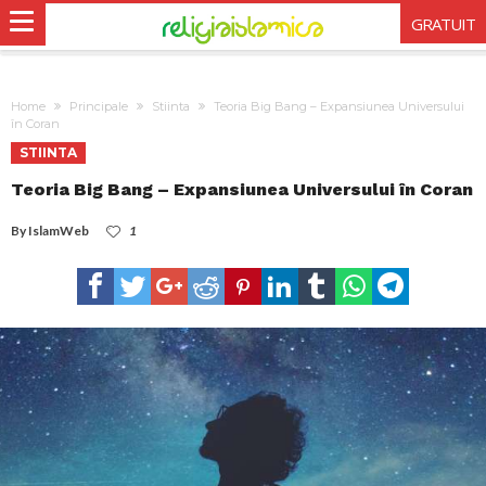
GRATUIT
Home
Principale
Stiinta
Teoria Big Bang – Expansiunea Universului
în Coran
STIINTA
Teoria Big Bang – Expansiunea Universului în Coran
By
IslamWeb
1