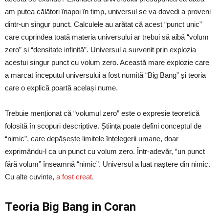
am putea călători înapoi în timp, universul se va dovedi a proveni
dintr-un singur punct. Calculele au arătat că acest “punct unic”
care cuprindea toată materia universului ar trebui să aibă “volum
zero” și “densitate infinită”. Universul a survenit prin explozia
acestui singur punct cu volum zero. Această mare explozie care
a marcat începutul universului a fost numită “Big Bang” și teoria
care o explică poartă același nume.
Trebuie menționat că “volumul zero” este o expresie teoretică
folosită în scopuri descriptive. Știința poate defini conceptul de
“nimic”, care depășește limitele înțelegerii umane, doar
exprimându-l ca un punct cu volum zero. Într-adevăr, “un punct
fără volum” înseamnă “nimic”. Universul a luat naștere din nimic.
Cu alte cuvinte,
a fost creat
.
Teoria Big Bang in Coran