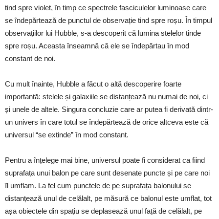
tind spre violet, în timp ce spectrele fasciculelor luminoase care
se îndepărtează de punctul de observație tind spre roșu. În timpul
observațiilor lui Hubble, s-a descoperit că lumina stelelor tinde
spre roșu. Aceasta înseamnă că ele se îndepărtau în mod
constant de noi.
Cu mult înainte, Hubble a făcut o altă descoperire foarte
importantă: stelele și galaxiile se distanțează nu numai de noi, ci
și unele de altele. Singura concluzie care ar putea fi derivată dintr-
un univers în care totul se îndepărtează de orice altceva este că
universul “se extinde” în mod constant.
Pentru a înțelege mai bine, universul poate fi considerat ca fiind
suprafața unui balon pe care sunt desenate puncte și pe care noi
îl umflam. La fel cum punctele de pe suprafața balonului se
distanțează unul de celălalt, pe măsură ce balonul este umflat, tot
așa obiectele din spațiu se deplasează unul față de celălalt, pe