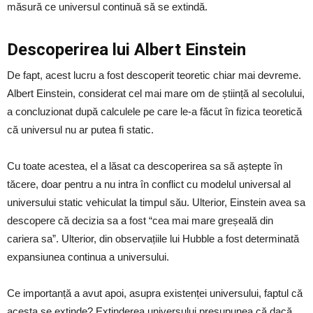
măsură ce universul continuă să se extindă.
Descoperirea lui Albert Einstein
De fapt, acest lucru a fost descoperit teoretic chiar mai devreme.
Albert Einstein, considerat cel mai mare om de știință al secolului,
a concluzionat după calculele pe care le-a făcut în fizica teoretică
că universul nu ar putea fi static.
Cu toate acestea, el a lăsat ca descoperirea sa să aștepte în
tăcere, doar pentru a nu intra în conflict cu modelul universal al
universului static vehiculat la timpul său. Ulterior, Einstein avea sa
descopere că decizia sa a fost “cea mai mare greșeală din
cariera sa”. Ulterior, din observațiile lui Hubble a fost determinată
expansiunea continua a universului.
Ce importanță a avut apoi, asupra existenței universului, faptul că
acesta se extinde? Extinderea universului presupunea că dacă