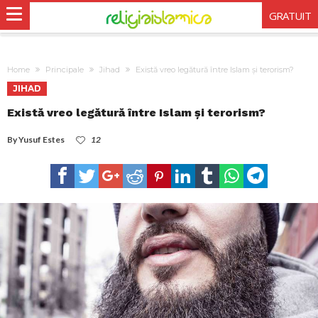
GRATUIT
Home
Principale
Jihad
Există vreo legătură între Islam și terorism?
JIHAD
Există vreo legătură între Islam și terorism?
By
Yusuf Estes
12