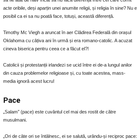
acte oribile, deși aparțin unei anumite religii, și religia în sine? Nu e
posibil ca ei sa nu poată face, totuși, această diferență.
Timothy Mc Viegh a aruncat în aer Clădirea Federală din orașul
Oklahoma cu câțiva ani în urmă și era romano-catolic. A acuzat
cineva biserica pentru ceea ce a făcut el?!
Catolicii și protestanții irlandezi se ucid între ei de-a lungul anilor
din cauza problemelor religioase și, cu toate acestea, mass-
media ignoră acest lucru!
Pace
„Salam” (pace) este cuvântul cel mai des rostit de către
musulmani.
„Ori de câte ori se întâlnesc, ei se salută, urându-și reciproc pace: