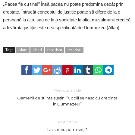
„Pacea fie cu tine!” Însă pacea nu poate predomina decât prin
dreptate. Întrucât conceptul de justiție poate să difere de la o
persoană la alta, sau de la o societate la alta, musulmanii cred că
adevărata justiție este cea specificată de Dumnezeu (Allah).
Tags
islam
Jihad
terorism
teroristi
Previous article
Oamenii de stiință susțin: “Copiii se nasc cu credința
în Dumnezeu!”
Next article
Un soț cu patru soții?