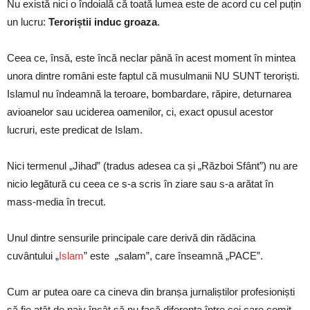
Nu există nici o îndoială că toată lumea este de acord cu cel puțin
un lucru:
Teroriștii induc groaza
.
Ceea ce, însă, este încă neclar până în acest moment în mintea
unora dintre români este faptul că musulmanii NU SUNT teroriști.
Islamul nu îndeamnă la teroare, bombardare, răpire, deturnarea
avioanelor sau uciderea oamenilor, ci, exact opusul acestor
lucruri, este predicat de Islam.
Nici termenul „Jihad” (tradus adesea ca și „Război Sfânt”) nu are
nicio legătură cu ceea ce s-a scris în ziare sau s-a arătat în
mass-media în trecut.
Unul dintre sensurile principale care derivă din rădăcina
cuvântului „
Islam
” este „salam”, care înseamnă „PACE”.
Cum ar putea oare ca cineva din branșa jurnaliștilor profesioniști
să fie atât de naiv încât să nu facă diferența între cei care comit