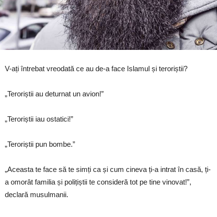
V-ați întrebat vreodată ce au de-a face Islamul și teroriștii?
„Teroriștii au deturnat un avion!”
„Teroriștii iau ostatici!”
„Teroriștii pun bombe.”
„Aceasta te face să te simți ca și cum cineva ți-a intrat în casă, ți-
a omorât familia și polițiștii te consideră tot pe tine vinovat!”,
declară musulmanii.