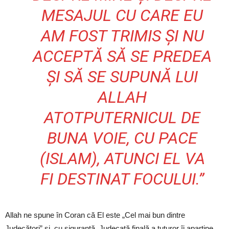
MESAJUL CU CARE EU
AM FOST TRIMIS ȘI NU
ACCEPTĂ SĂ SE PREDEA
ȘI SĂ SE SUPUNĂ LUI
ALLAH
ATOTPUTERNICUL DE
BUNA VOIE, CU PACE
(ISLAM), ATUNCI EL VA
FI DESTINAT FOCULUI.”
Allah ne spune în Coran că El este „Cel mai bun dintre
Judecători” și, cu siguranță, Judecată finală a tuturor îi aparține