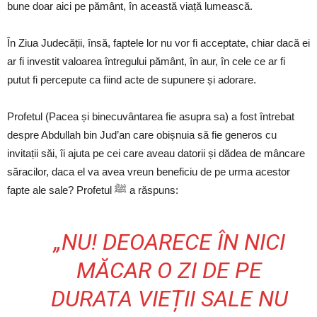
bune doar aici pe pământ, în această viață lumească.
În Ziua Judecății, însă, faptele lor nu vor fi acceptate, chiar dacă ei
ar fi investit valoarea întregului pământ, în aur, în cele ce ar fi
putut fi percepute ca fiind acte de supunere și adorare.
Profetul (Pacea și binecuvântarea fie asupra sa) a fost întrebat
despre Abdullah bin Jud’an care obișnuia să fie generos cu
invitații săi, îi ajuta pe cei care aveau datorii și dădea de mâncare
săracilor, daca el va avea vreun beneficiu de pe urma acestor
fapte ale sale? Profetul ﷺ a răspuns:
„NU! DEOARECE ÎN NICI
MĂCAR O ZI DE PE
DURATA VIEȚII SALE NU