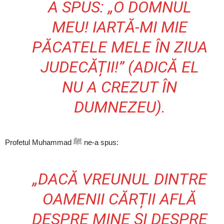
A SPUS: „O DOMNUL
MEU! IARTĂ-MI MIE
PĂCATELE MELE ÎN ZIUA
JUDECĂȚII!” (ADICĂ EL
NU A CREZUT ÎN
DUMNEZEU).
Profetul Muhammad ﷺ ne-a spus:
„DACĂ VREUNUL DINTRE
OAMENII CĂRȚII AFLĂ
DESPRE MINE ȘI DESPRE