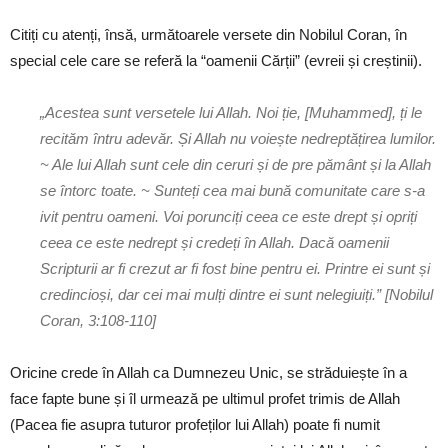
Citiți cu atenți, însă, următoarele versete din Nobilul Coran, în
special cele care se referă la “oamenii Cărții” (evreii și creștinii).
„Acestea sunt versetele lui Allah. Noi ție, [Muhammed], ți le
recităm întru adevăr. Și Allah nu voiește nedreptățirea lumilor.
~ Ale lui Allah sunt cele din ceruri și de pre pământ și la Allah
se întorc toate. ~ Sunteți cea mai bună comunitate care s-a
ivit pentru oameni. Voi porunciți ceea ce este drept și opriți
ceea ce este nedrept și credeți în Allah. Dacă oamenii
Scripturii ar fi crezut ar fi fost bine pentru ei. Printre ei sunt și
credincioși, dar cei mai mulți dintre ei sunt nelegiuiți.” [Nobilul
Coran, 3:108-110]
Oricine crede în Allah ca Dumnezeu Unic, se străduiește în a
face fapte bune și îl urmează pe ultimul profet trimis de Allah
(Pacea fie asupra tuturor profeților lui Allah) poate fi numit