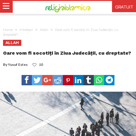
GRATUIT
Home
Intrebari
Allah
Oare vom fi socotiți în Ziua Judecății, cu
dreptate?
ALLAH
Oare vom fi socotiți în Ziua Judecății, cu dreptate?
By
Yusuf Estes
10