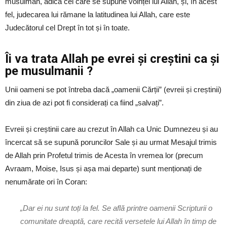
musulman, adică cel care se supune voinței lui Allah, și, în acest
fel, judecarea lui rămane la latitudinea lui Allah, care este
Judecătorul cel Drept în tot și în toate.
Îi va trata Allah pe evrei și creștini ca și
pe musulmanii ?
Unii oameni se pot întreba dacă „oamenii Cărții” (evreii și creștinii)
din ziua de azi pot fi considerați ca fiind „salvați”.
Evreii și creștinii care au crezut în Allah ca Unic Dumnezeu și au
încercat să se supună poruncilor Sale și au urmat Mesajul trimis
de Allah prin Profetul trimis de Acesta în vremea lor (precum
Avraam, Moise, Isus și așa mai departe) sunt menționați de
nenumărate ori în Coran:
„Dar ei nu sunt toți la fel. Se află printre oamenii Scripturii o
comunitate dreaptă, care recită versetele lui Allah în timp de