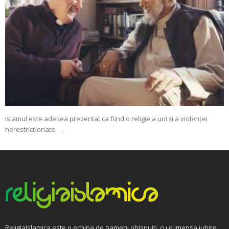
Islamul este adesea prezentat ca fiind o religie a urii și a violenței
nerestricționate. …
ReligiaIslamica este o echipa de oameni obisnuiti, cu o imensa iubire