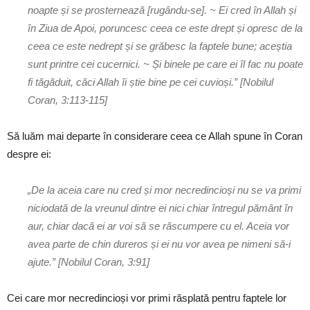
noapte și se prosternează [rugându-se]. ~ Ei cred în Allah și
în Ziua de Apoi, poruncesc ceea ce este drept și opresc de la
ceea ce este nedrept și se grăbesc la faptele bune; aceștia
sunt printre cei cucernici. ~ Și binele pe care ei îl fac nu poate
fi tăgăduit, căci Allah îi știe bine pe cei cuvioși.” [Nobilul
Coran, 3:113-115]
Să luăm mai departe în considerare ceea ce Allah spune în Coran
despre ei:
„De la aceia care nu cred și mor necredincioși nu se va primi
niciodată de la vreunul dintre ei nici chiar întregul pământ în
aur, chiar dacă ei ar voi să se răscumpere cu el. Aceia vor
avea parte de chin dureros și ei nu vor avea pe nimeni să-i
ajute.” [Nobilul Coran, 3:91]
Cei care mor necredincioși vor primi răsplată pentru faptele lor