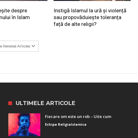
eșite despre
Instigă Islamul la ură și violență
mului în Islam
sau propovăduiește toleranța
față de alte religii?
 Related Articles
ULTIMELE ARTICOLE
Fiecare om este un rob – Uite cum
Echipa ReligiaIslamica