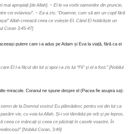
 mai apropiați [de Allah]. ~ El le va vorbi oamenilor din pruncie,
 dintre cei evlavioși”. ~ Ea a zis: “Doamne, cum să am un copil fără
 așa!” Allah creează ceea ce voiește El. Când El hotărăște un
ilul Coran 3:45-47]
aceeași putere care i-a adus pe Adam și Eva la viață, fără ca ei
 El l-a făcut din lut și apoi i-a zis lui “Fii” și el a fost.” [Nobilul
multe miracole. Coranul ne spune despre el (Pacea fie asupra sa):
voi cu semn de la Domnul vostru! Eu plămădesc pentru voi din lut ca
asăre vie, cu voia lui Allah. Și-i voi tămădui pe orb și pe lepros,
vesti ceea ce mâncați și ceea ce păstrați în casele voastre. În
edincioși!” [Nobilul Coran, 3:49]