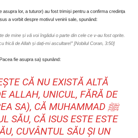
e asupra lor, a tuturor) au fost trimiși pentru a confirma credința
s a vorbit despre motivul venirii sale, spunând:
te de mine și vă voi îngădui o parte din cele ce v-au fost oprite.
fricã de Allah și dați-mi ascultare!” [Nobilul Coran, 3:50]
 lui Isus (Pacea fie asupra sa) spunând:
EȘTE CĂ NU EXISTĂ ALTĂ
DE ALLAH, UNICUL, FĂRĂ DE
EA SA), CĂ MUHAMMAD ﷺ
UL SĂU, CĂ ISUS ESTE ESTE
SĂU, CUVÂNTUL SĂU ȘI UN