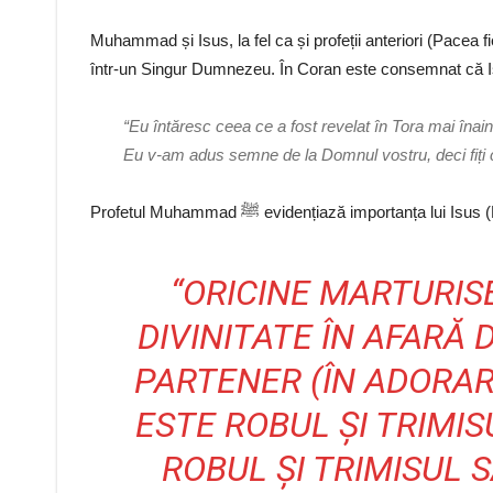
Muhammad și Isus, la fel ca și profeții anteriori (Pacea fi
într-un Singur Dumnezeu. În Coran este consemnat că Isu
“Eu întăresc ceea ce a fost revelat în Tora mai înain
Eu v-am adus semne de la Domnul vostru, deci fiți cu 
Profetul Muhammad ﷺ evidențiază importanța
“ORICINE MARTURIS
DIVINITATE ÎN AFARĂ 
PARTENER (ÎN ADORAR
ESTE ROBUL ȘI TRIMIS
ROBUL ȘI TRIMISUL 