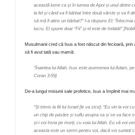
aceastã lume ca și în lumea de Apoi și unul dintre cei
la fel și când va fi bărbat între două vârste și va fi
să mă fi atins un bărbat?” I-a răspuns El: “Întocmai
lucru, El spune doar “Fii” și el este de îndată!” [Nob
Musulmanii cred că Isus a fost născut din fecioară, prin 
să fi avut tată sau mamă:
“Înaintea lui Allah, Isus este asemenea lui Adam, pe care
Coran 3:59]
De-a lungul misiunii sale profetice, Isus a împlinit mai 
“Și trimis la fiii lui Israel [le va zice]: “Eu vin la 
un chip de pasăre și suflu asupra sa și se va face o p
și-i voi învia pe morți, cu voia lui Allah. Eu vă voi 
aceasta este un semn pentru voi, dacă voi sunteți cr