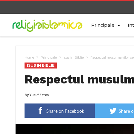
Principale
In
Home
Principale
Isus in Biblie
Respectul musulmanilor pe
ISUS IN BIBLIE
Respectul musulma
By
Yusuf Estes
Share on Facebook
Share o