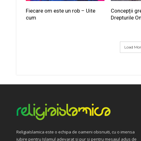
Fiecare om este un rob – Uite
Concepții gr
cum
Drepturile O
Load More
ReligiaIslamica este o echipa de oameni obisnuiti, cu o imensa
iubire pentru Islamul adevarat si pur si pentru mesajul adus de