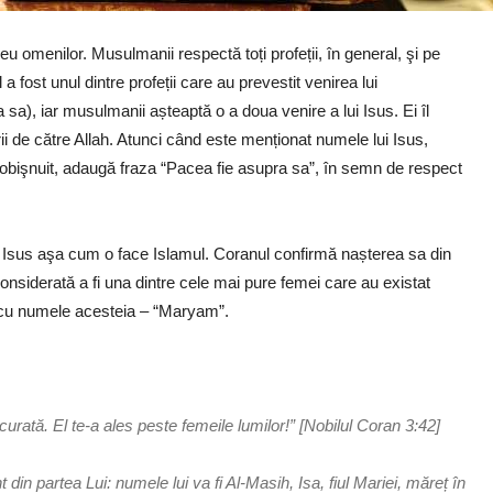
eu omenilor. Musulmanii respectă toți profeții, în general, şi pe
 fost unul dintre profeții care au prevestit venirea lui
a), iar musulmanii așteaptă o a doua venire a lui Isus. Ei îl
rii de către Allah. Atunci când este menționat numele lui Isus,
 obişnuit, adaugă fraza “Pacea fie asupra sa”, în semn de respect
 pe Isus aşa cum o face Islamul. Coranul confirmă nașterea sa din
onsiderată a fi una dintre cele mai pure femei care au existat
t cu numele acesteia – “Maryam”.
t curată. El te-a ales peste femeile lumilor!” [Nobilul Coran 3:42]
t din partea Lui: numele lui va fi Al-Masih, Isa, fiul Mariei, măreț în