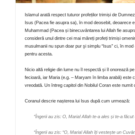
Islamul arată respect tuturor profeților trimiși de Dumnez
Isus (Pacea fie asupra sa), în mod deosebit, deoarece el a
Muhammad (Pacea și binecuvântarea lui Allah fie asupra s
consideră unul dintre cei mai măreți profeți trimiși omeni
musulmanii nu spun doar pur şi simplu “Isus” ci, în mod
pentru acesta.
Nicio altă religie din lume nu îl respectă și îl onorează
fecioară, iar Maria (e.g. – Maryam în limba arabă) este c
vreodată. Un întreg capitol din Nobilul Coran este numi
Coranul descrie nașterea lui Isus după cum urmează:
“Îngerii au zis: O, Maria! Allah te-a ales și te-a făcu
“Îngerii au zis: “O, Maria! Allah îți vestește un Cuvân