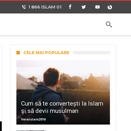
1 866 ISLAM 01
CELE MAI POPULARE
Cum să te convertești la Islam
şi să devii musulman
Veraislam2016