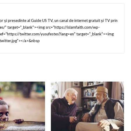
r și presedinte al Guide US TV, un canal de internet gratuit și TV prin
es/" target="_blank"><img src="https://islamfaith.com/wp-
="https://twitter.com/yusufestes?lang=en" target="_blank"><img
twitter.jpg"></a>&nbsp