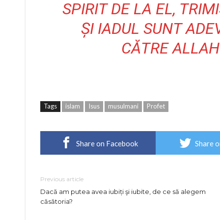
SPIRIT DE LA EL, TRIM
ȘI IADUL SUNT ADEV
CĂTRE ALLAH Î
Tags
islam
Isus
musulmani
Profet
Share on Facebook
Share o
Previous article
Dacă am putea avea iubiți şi iubite, de ce să alegem
căsătoria?