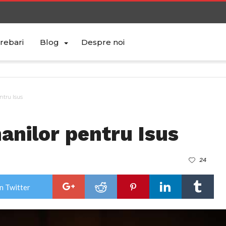
trebari
Blog
Despre noi
ntru Isus
nilor pentru Isus
24
n Twitter