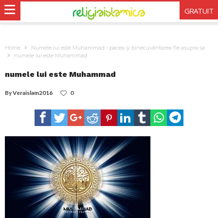
GRATUIT
Home
Numele lui este Muhammad - pacea și binecuvântarea fie asupra sa
numele lui este Muhammad
numele lui este Muhammad
By
Veraislam2016
0