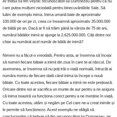
Ar trebui să fim veșnic recunoscători lui Dumnezeu pentru că nu
i-am putea mulțumi niciodată pentru binecuvântările Sale. Să
luăm de exemplu inima. Inima umană bate de aproximativ
100.000 de ori pe zi, ceea ce înseamnă aproximativ 35.000.000
de bătăi pe an. Dacă ar fi să trăim până la vârsta de 75 de ani,
numărul bătăilor inimii ar ajunge la 2.625.000.000. Câți dintre noi
chiar au numărat acel număr de bătăi de inimă?
Nimeni nu a făcut-o vreodată. Pentru asta, ar însemna să începi
să numeri fiecare bătaie a inimii din ziua în care te-ai născut. De
asemenea, ar însemna să nu poți trăi o viață normală, întrucât ai
număra mereu de fiecare dată când inima ta începe o nouă
bătaie. Cu toate acestea, fiecare bătaie a inimii ne este prețioasă.
Oricare dintre noi ar sacrifica un munte de aur pentru a ne asigura
că inima noastră va funcționa corect pentru a ne menține în viață.
Cu toate acestea, uităm și negăm pe Cel care ne-a creat inimile și
le permite să funcționeze. Acest exemplu ne obligă să
concluzionăm că trebuie să fim recunoscători lui Dumnezeu, iar