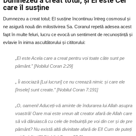
Dumnezeu a creat totul, și El este Cel
care îl susține
Dumnezeu a creat totul; El susține încontinuu întreg cosmosul și
ne asigură nouă din milostivirea Sa. Coranul repetă adesea acest
fapt în multe feluri, lucru ce evocă un sentiment de recunoștință și
evlavie în inima ascultătorului și cititorului:
„El este Acela care a creat pentru voi toate câte sunt pe
pământ.” [Nobilul Coran 2:29]
„ Îi asociază [Lui lucruri] ce nu creează nimic și care ele
[însele] sunt create.” [Nobilul Coran 7:191]
„O, oameni! Aduceți-vă aminte de îndurarea lui Allah asupra
voastră! Oare mai este vreun alt creator afară de Allah care
să vă dăruiascã cu cele de trebuință pe voi din cer și de pre
pământ? Nu există altă divinitate afarã de El! Cum de puteți