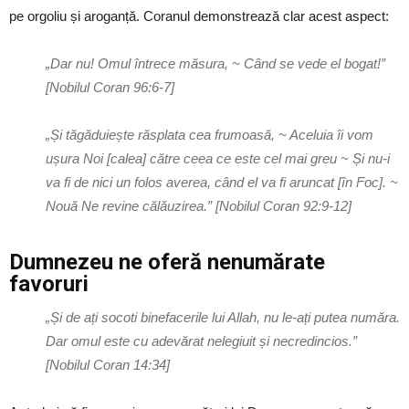
pe orgoliu și aroganță. Coranul demonstrează clar acest aspect:
„Dar nu! Omul întrece măsura, ~ Când se vede el bogat!”
[Nobilul Coran 96:6-7]
„Și tăgăduiește răsplata cea frumoasă, ~ Aceluia îi vom
ușura Noi [calea] către ceea ce este cel mai greu ~ Și nu-i
va fi de nici un folos averea, când el va fi aruncat [în Foc]. ~
Nouă Ne revine călăuzirea.” [Nobilul Coran 92:9-12]
Dumnezeu ne oferă nenumărate
favoruri
„Și de ați socoti binefacerile lui Allah, nu le-ați putea număra.
Dar omul este cu adevărat nelegiuit și necredincios.”
[Nobilul Coran 14:34]