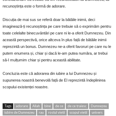
recunoștința este o formă de adorare.
Discuția de mai sus se referă doar la bătăile inimii, deci
imaginează-ți recunoștința pe care trebuie să o exprimăm pentru
toate celelalte binecuvântări pe care ni le-a oferit Dumnezeu. Din
această perspectivă, orice altceva în plus față de bătăile inimii
reprezintă un bonus. Dumnezeu ne-a oferit favoruri pe care nu le
putem enumera și, chiar și dacă le-am putea număra, ar trebui
să-I mulțumim chiar și pentru această abilitate.
Concluzia este că adorarea din iubire a lui Dumnezeu și
supunerea noastră benevolă față de El reprezintă îndeplinirea
scopului existenței noastre.
Tags
adorare
Allah
bine
de ce
de ce traiesc
Dumnezeu
iubire de Dumnezeu
rau
rostul vietii
scopul vietii
univers