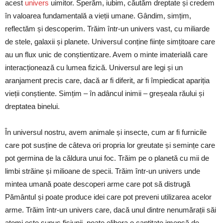
acest
univers
uimitor. Sperăm, iubim, căutăm dreptate și credem
în valoarea fundamentală a vieții umane. Gândim, simțim,
reflectăm și descoperim. Trăim într-un univers vast, cu miliarde
de stele, galaxii și planete. Universul conține ființe simțitoare care
au un flux unic de conștientizare. Avem o minte imaterială care
interacționează cu lumea fizică. Universul are legi și un
aranjament precis care, dacă ar fi diferit, ar fi împiedicat apariția
vieții conștiente. Simțim – în adâncul inimii – greșeala răului și
dreptatea binelui.
În universul nostru, avem animale și insecte, cum ar fi furnicile
care pot susține de câteva ori propria lor greutate și semințe care
pot germina de la căldura unui foc. Trăim pe o planetă cu mii de
limbi străine și milioane de specii. Trăim într-un univers unde
mintea umană poate descoperi arme care pot să distrugă
Pământul și poate produce idei care pot preveni utilizarea acelor
arme. Trăim într-un univers care, dacă unul dintre nenumărații săi
atomi este supus fisiunii, poate elibera o cantitate imensă de