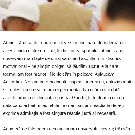
Atunci când suntem martorii dovezilor uimitoare de îndemânare
ale vreunuia dintre eroii noștri din lumea sportului, atunci când
observăm mari fapte de curaj sau când ascultăm un discurs
motivațional – ne simțim obligați să lăudăm lucrurile la care
tocmai am fost martori. Ne ridicăm în picioare. Aplaudăm.
Aclamăm. Ne simțim emoționați, inspirați, încurajați, entuziasmați
și copleșiți de ceea ce am experimentat. Nu uităm niciodată
aceste momente din viața noastră. Gândește-te doar la ultima
dată când ai trăit un astfel de moment și cum reacția ta de a-ți
exprima admirația a fost singura reacție justă și necesară.
Acum să ne întoarcem atenția asupra universului nostru; trăim în