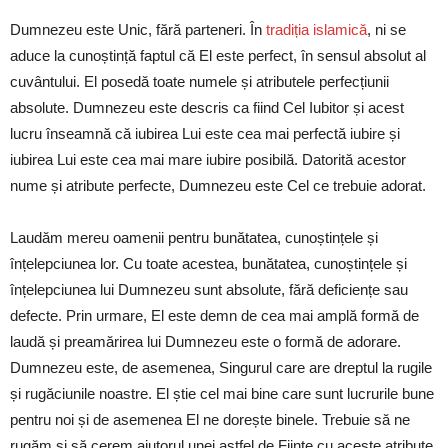
Dumnezeu este Unic, fără parteneri. În
tradiția islamică
, ni se
aduce la cunoștință faptul că El este perfect, în sensul absolut al
cuvântului. El posedă toate numele și atributele perfecțiunii
absolute. Dumnezeu este descris ca fiind Cel Iubitor și acest
lucru înseamnă că iubirea Lui este cea mai perfectă iubire și
iubirea Lui este cea mai mare iubire posibilă. Datorită acestor
nume și atribute perfecte, Dumnezeu este Cel ce trebuie adorat.
Laudăm mereu oamenii pentru bunătatea, cunoștințele și
înțelepciunea lor. Cu toate acestea, bunătatea, cunoștințele și
înțelepciunea lui Dumnezeu sunt absolute, fără deficiențe sau
defecte. Prin urmare, El este demn de cea mai amplă formă de
laudă și preamărirea lui Dumnezeu este o formă de adorare.
Dumnezeu este, de asemenea, Singurul care are dreptul la rugile
și rugăciunile noastre. El știe cel mai bine care sunt lucrurile bune
pentru noi și de asemenea El ne dorește binele. Trebuie să ne
rugăm și să cerem ajutorul unei astfel de Ființe cu aceste atribute.