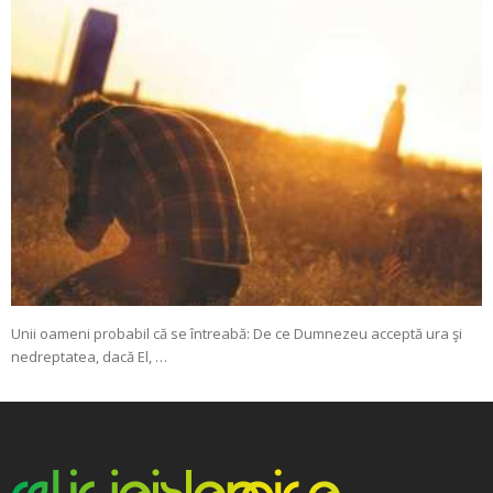
Unii oameni probabil că se întreabă: De ce Dumnezeu acceptă ura şi
nedreptatea, dacă El, …