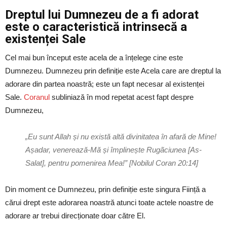
Dreptul lui Dumnezeu de a fi adorat
este o caracteristică intrinsecă a
existenței Sale
Cel mai bun început este acela de a înțelege cine este
Dumnezeu. Dumnezeu prin definiție este Acela care are dreptul la
adorare din partea noastră; este un fapt necesar al existenței
Sale.
Coranul
subliniază în mod repetat acest fapt despre
Dumnezeu,
„Eu sunt Allah și nu există altă divinitatea în afară de Mine!
Așadar, venerează-Mă și împlinește Rugãciunea [As-
Salat], pentru pomenirea Mea!” [Nobilul Coran 20:14]
Din moment ce Dumnezeu, prin definiție este singura Ființă a
cărui drept este adorarea noastră atunci toate actele noastre de
adorare ar trebui direcționate doar către El.