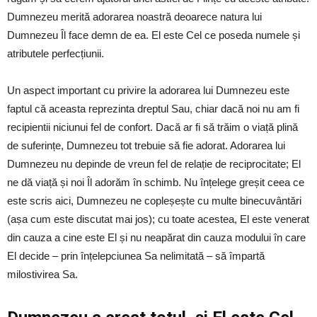
Dumnezeu merită adorarea noastră deoarece natura lui
Dumnezeu Îl face demn de ea. El este Cel ce poseda numele și
atributele perfecțiunii.
Un aspect important cu privire la adorarea lui Dumnezeu este
faptul că aceasta reprezinta dreptul Sau, chiar dacă noi nu am fi
recipientii niciunui fel de confort. Dacă ar fi să trăim o viață plină
de suferințe, Dumnezeu tot trebuie să fie adorat. Adorarea lui
Dumnezeu nu depinde de vreun fel de relație de reciprocitate; El
ne dă viață și noi Îl adorăm în schimb. Nu înțelege greșit ceea ce
este scris aici, Dumnezeu ne copleșește cu multe binecuvântări
(așa cum este discutat mai jos); cu toate acestea, El este venerat
din cauza a cine este El și nu neapărat din cauza modului în care
El decide – prin înțelepciunea Sa nelimitată – să împartă
milostivirea Sa.