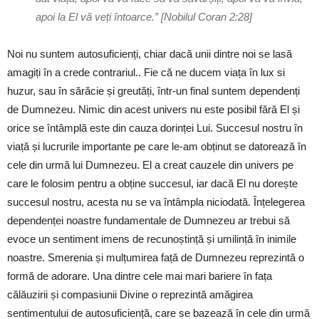
apoi la El vă veți întoarce.” [Nobilul Coran 2:28]
Noi nu suntem autosuficienți, chiar dacă unii dintre noi se lasă
amagiți în a crede contrariul.. Fie că ne ducem viața în lux si
huzur, sau în sărăcie și greutăți, într-un final suntem dependenți
de Dumnezeu. Nimic din acest univers nu este posibil fără El și
orice se întâmplă este din cauza dorinței Lui. Succesul nostru în
viață și lucrurile importante pe care le-am obținut se datorează în
cele din urmă lui Dumnezeu. El a creat cauzele din univers pe
care le folosim pentru a obține succesul, iar dacă El nu dorește
succesul nostru, acesta nu se va întâmpla niciodată. Înțelegerea
dependenței noastre fundamentale de Dumnezeu ar trebui să
evoce un sentiment imens de recunoștință și umilință în inimile
noastre. Smerenia și mulțumirea față de Dumnezeu reprezintă o
formă de adorare. Una dintre cele mai mari bariere în fața
călăuzirii și compasiunii Divine o reprezintă amăgirea
sentimentului de autosuficiență, care se bazează în cele din urmă