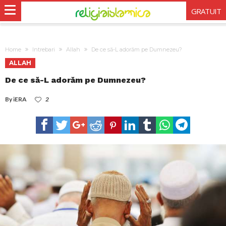
GRATUIT
Home
Intrebari
Allah
De ce să-L adorăm pe Dumnezeu?
ALLAH
De ce să-L adorăm pe Dumnezeu?
By
iERA
2