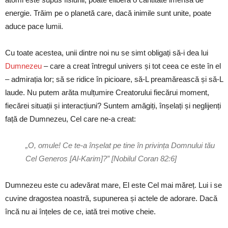
energie. Trăim pe o planetă care, dacă inimile sunt unite, poate
aduce pace lumii.
Cu toate acestea, unii dintre noi nu se simt obligați să-i dea lui
Dumnezeu
– care a creat întregul univers și tot ceea ce este în el
– admirația lor; să se ridice în picioare, să-L preamărească și să-L
laude. Nu putem arăta mulțumire Creatorului fiecărui moment,
fiecărei situații și interacțiuni? Suntem amăgiți, înșelați și neglijenți
față de Dumnezeu, Cel care ne-a creat:
„O, omule! Ce te-a înșelat pe tine în privința Domnului tău
Cel Generos [Al-Karim]?” [Nobilul Coran 82:6]
Dumnezeu este cu adevărat mare, El este Cel mai măreț. Lui i se
cuvine dragostea noastră, supunerea și actele de adorare. Dacă
încă nu ai înțeles de ce, iată trei motive cheie.