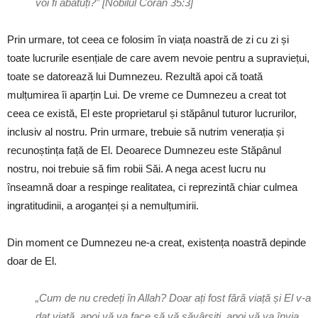
voi fi abătuți?” [Nobilul Coran 35:3]
Prin urmare, tot ceea ce folosim în viața noastră de zi cu zi și
toate lucrurile esențiale de care avem nevoie pentru a supraviețui,
toate se datorează lui Dumnezeu. Rezultă apoi că toată
mulțumirea îi aparțin Lui. De vreme ce Dumnezeu a creat tot
ceea ce există, El este proprietarul și stăpânul tuturor lucrurilor,
inclusiv al nostru. Prin urmare, trebuie să nutrim venerația și
recunoștința față de El. Deoarece Dumnezeu este Stăpânul
nostru, noi trebuie să fim robii Săi. A nega acest lucru nu
înseamnă doar a respinge realitatea, ci reprezintă chiar culmea
ingratitudinii, a aroganței și a nemulțumirii.
Din moment ce Dumnezeu ne-a creat, existența noastră depinde
doar de El.
„Cum de nu credeți în Allah? Doar ați fost fără viață și El v-a
dat viață, apoi vă va face să vă săvârșiți, apoi vă va învia,