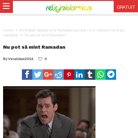
GRATUIT
Home
8 întrebări despre luna Ramadan pe care nu ai îndrăznit să le pui
vreodată!
Nu pot să mint Ramadan
Nu pot să mint Ramadan
By
Veraislam2016
0