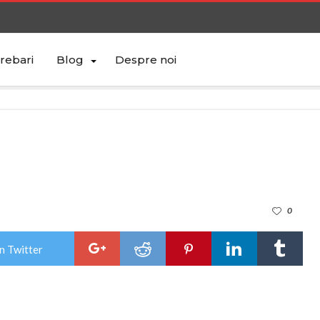
trebari
Blog
Despre noi
0
n Twitter