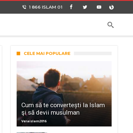
1 866 ISLAM 01
CELE MAI POPULARE
Cum să te convertești la Islam
şi să devii musulman
Veraislam2016