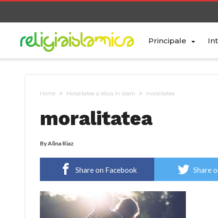
Principale
In
Home
Moralitatea și etica în Islam
moralitatea
moralitatea
By
Alina Riaz
Share on Facebook
Share o