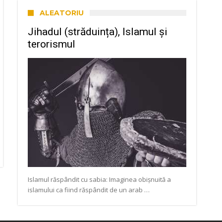
ALEATORIU
Jihadul (străduința), Islamul și
terorismul
Islamul răspândit cu sabia: Imaginea obișnuită a
islamului ca fiind răspândit de un arab …