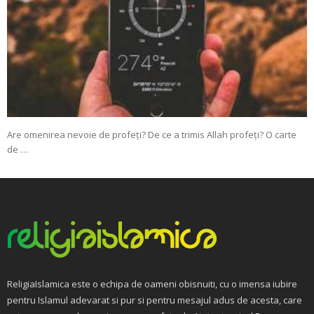
Are omenirea nevoie de profeți? De ce a trimis Allah profeți? O carte
de …
ReligiaIslamica este o echipa de oameni obisnuiti, cu o imensa iubire
pentru Islamul adevarat si pur si pentru mesajul adus de acesta, care