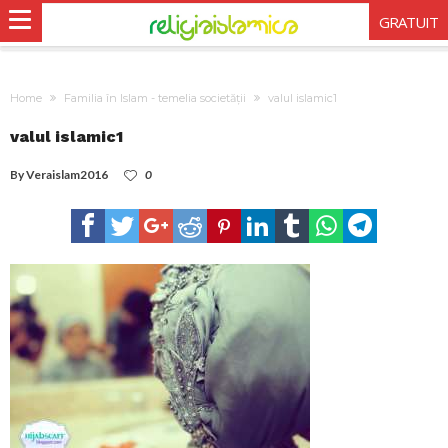
GRATUIT
Home
Familia în Islam - temelia societății
valul islamic1
valul islamic1
By
Veraislam2016
0