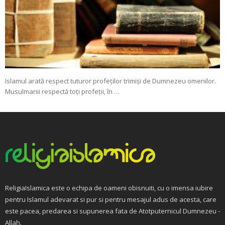
Islamul arată respect tuturor profeților trimiși de Dumnezeu omenilor.
Musulmanii respectă toți profeții, în …
ReligiaIslamica este o echipa de oameni obisnuiti, cu o imensa iubire
pentru Islamul adevarat si pur si pentru mesajul adus de acesta, care
este pacea, predarea si supunerea fata de Atotputernicul Dumnezeu -
Allah.