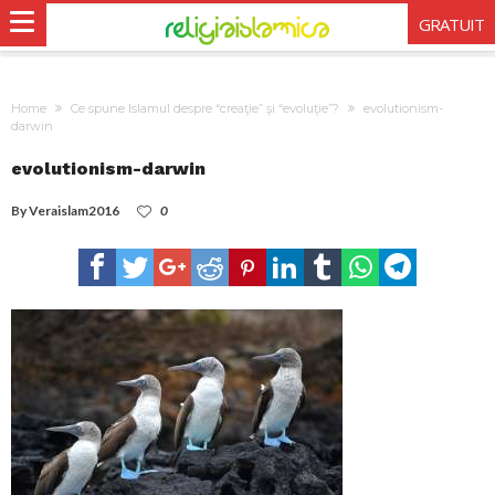
GRATUIT
Home
Ce spune Islamul despre “creaţie” şi “evoluţie”?
evolutionism-
darwin
evolutionism-darwin
By
Veraislam2016
0