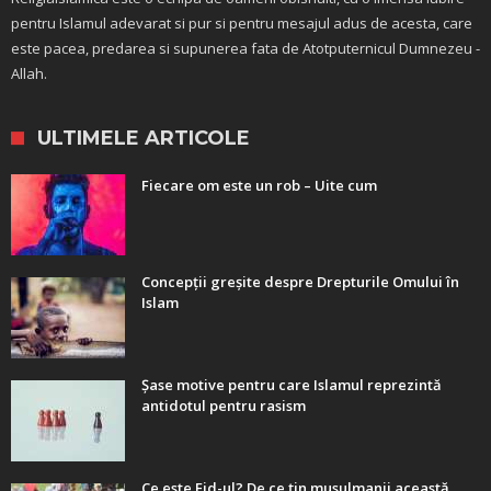
pentru Islamul adevarat si pur si pentru mesajul adus de acesta, care
este pacea, predarea si supunerea fata de Atotputernicul Dumnezeu -
Allah.
ULTIMELE ARTICOLE
Fiecare om este un rob – Uite cum
Concepții greșite despre Drepturile Omului în
Islam
Șase motive pentru care Islamul reprezintă
antidotul pentru rasism
Ce este Eid-ul? De ce țin musulmanii această