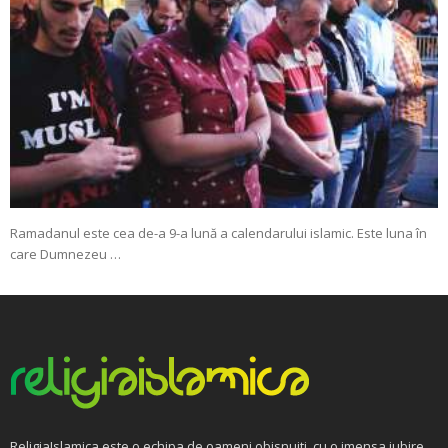
Ramadanul este cea de-a 9-a lună a calendarului islamic. Este luna în
care Dumnezeu …
ReligiaIslamica este o echipa de oameni obisnuiti, cu o imensa iubire