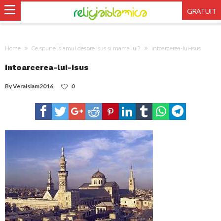
GRATUIT
Home
Ce spune Islamul despre Isus și mama lui?
intoarcerea-lui-isus
intoarcerea-lui-isus
By
Veraislam2016
0