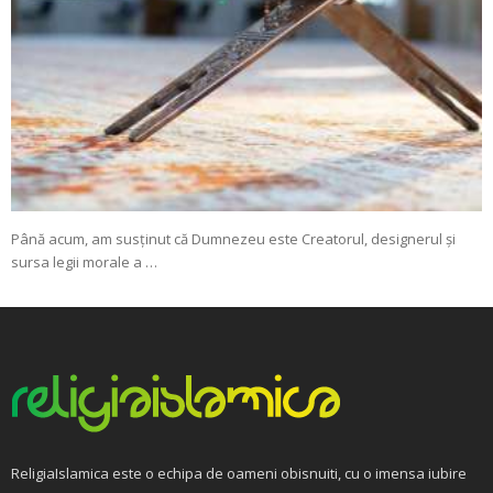
Până acum, am susținut că Dumnezeu este Creatorul, designerul și
sursa legii morale a …
ReligiaIslamica este o echipa de oameni obisnuiti, cu o imensa iubire