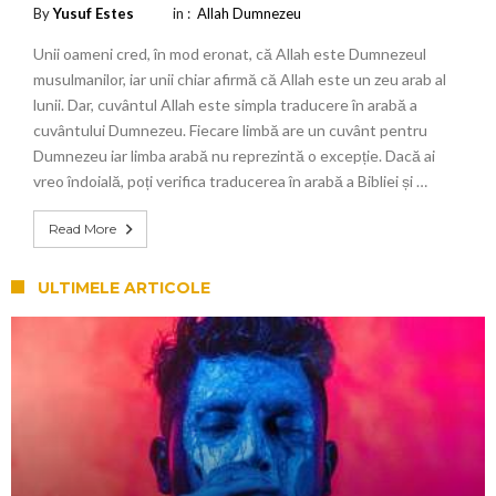
By
Yusuf Estes
in :
Allah Dumnezeu
Unii oameni cred, în mod eronat, că Allah este Dumnezeul
musulmanilor, iar unii chiar afirmă că Allah este un zeu arab al
lunii. Dar, cuvântul Allah este simpla traducere în arabă a
cuvântului Dumnezeu. Fiecare limbă are un cuvânt pentru
Dumnezeu iar limba arabă nu reprezintă o excepție. Dacă ai
vreo îndoială, poți verifica traducerea în arabă a Bibliei și …
Read More
ULTIMELE ARTICOLE