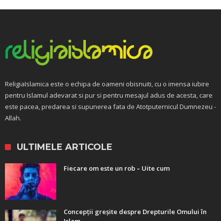
ReligiaIslamica este o echipa de oameni obisnuiti, cu o imensa iubire
pentru Islamul adevarat si pur si pentru mesajul adus de acesta, care
este pacea, predarea si supunerea fata de Atotputernicul Dumnezeu -
Allah.
ULTIMELE ARTICOLE
Fiecare om este un rob – Uite cum
Concepții greșite despre Drepturile Omului în