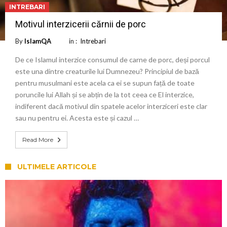
INTREBARI
Motivul interzicerii cărnii de porc
By
IslamQA
in :
Intrebari
De ce Islamul interzice consumul de carne de porc, deși porcul
este una dintre creaturile lui Dumnezeu? Principiul de bază
pentru musulmani este acela ca ei se supun față de toate
poruncile lui Allah și se abțin de la tot ceea ce El interzice,
indiferent dacă motivul din spatele acelor interziceri este clar
sau nu pentru ei. Acesta este și cazul …
Read More
ULTIMELE ARTICOLE