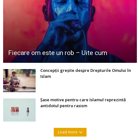
Fiecare om este un rob – Uite cum
Concepții greșite despre Drepturile Omului în
Islam
Șase motive pentru care Islamul reprezintă
antidotul pentru rasism
Load more