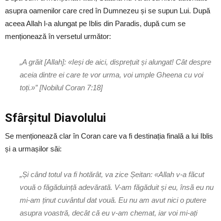
asupra oamenilor care cred în Dumnezeu și se supun Lui. După
aceea Allah l-a alungat pe Iblis din Paradis, după cum se
menționează în versetul următor:
„A grăit [Allah]: «Ieși de aici, disprețuit și alungat! Cât despre
aceia dintre ei care te vor urma, voi umple Gheena cu voi
toți.»” [Nobilul Coran 7:18]
Sfârșitul Diavolului
Se menționează clar în Coran care va fi destinația finală a lui Iblis
și a urmașilor săi:
„Și când totul va fi hotărât, va zice Șeitan: «Allah v-a fãcut
vouă o făgăduință adevărată. V-am făgăduit și eu, însã eu nu
mi-am ținut cuvântul dat vouă. Eu nu am avut nici o putere
asupra voastră, decât că eu v-am chemat, iar voi mi-ați