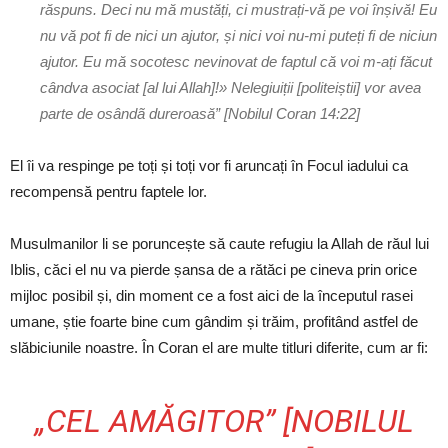
răspuns. Deci nu mă mustăți, ci mustrați-vă pe voi înșivă! Eu
nu vă pot fi de nici un ajutor, și nici voi nu-mi puteți fi de niciun
ajutor. Eu mă socotesc nevinovat de faptul că voi m-ați făcut
cândva asociat [al lui Allah]!» Nelegiuiții [politeiștii] vor avea
parte de osândã dureroasă” [Nobilul Coran 14:22]
El îi va respinge pe toți și toți vor fi aruncați în Focul iadului ca
recompensă pentru faptele lor.
Musulmanilor li se poruncește să caute refugiu la Allah de răul lui
Iblis, căci el nu va pierde șansa de a rătăci pe cineva prin orice
mijloc posibil și, din moment ce a fost aici de la începutul rasei
umane, știe foarte bine cum gândim și trăim, profitând astfel de
slăbiciunile noastre. În Coran el are multe titluri diferite, cum ar fi:
„CEL AMĂGITOR” [NOBILUL