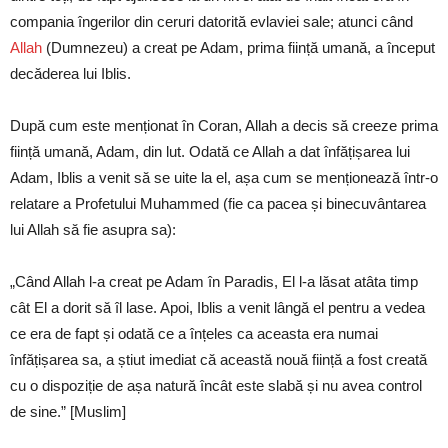
compania îngerilor din ceruri datorită evlaviei sale; atunci când
Allah
(Dumnezeu) a creat pe Adam, prima ființă umană, a început
decăderea lui Iblis.
După cum este menționat în Coran, Allah a decis să creeze prima
ființă umană, Adam, din lut. Odată ce Allah a dat înfățișarea lui
Adam, Iblis a venit să se uite la el, așa cum se menționează într-o
relatare a Profetului Muhammed (fie ca pacea și binecuvântarea
lui Allah să fie asupra sa):
„Când Allah l-a creat pe Adam în Paradis, El l-a lăsat atâta timp
cât El a dorit să îl lase. Apoi, Iblis a venit lângă el pentru a vedea
ce era de fapt și odată ce a înțeles ca aceasta era numai
înfățișarea sa, a știut imediat că această nouă ființă a fost creată
cu o dispoziție de așa natură încât este slabă și nu avea control
de sine.” [Muslim]