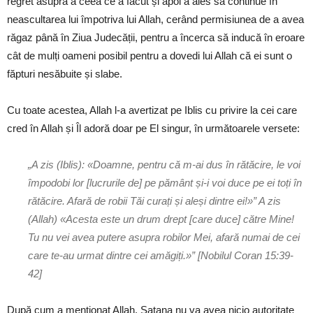
regret asupra a ceea ce a făcut și apoi a ales să continue în
neascultarea lui împotriva lui Allah, cerând permisiunea de a avea
răgaz până în Ziua Judecății, pentru a încerca să inducă în eroare
cât de mulți oameni posibil pentru a dovedi lui Allah că ei sunt o
făpturi nesăbuite și slabe.
Cu toate acestea, Allah l-a avertizat pe Iblis cu privire la cei care
cred în Allah și Îl adoră doar pe El singur, în următoarele versete:
„A zis (Iblis): «Doamne, pentru că m-ai dus în rătăcire, le voi
împodobi lor [lucrurile de] pe pământ și-i voi duce pe ei toți în
rătăcire. Afară de robii Tăi curați și aleși dintre ei!»” A zis
(Allah) «Acesta este un drum drept [care duce] către Mine!
Tu nu vei avea putere asupra robilor Mei, afară numai de cei
care te-au urmat dintre cei amăgiți.»” [Nobilul Coran 15:39-
42]
După cum a menționat Allah, Satana nu va avea nicio autoritate