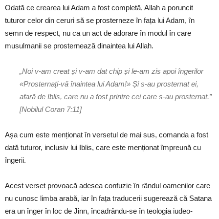
Odată ce crearea lui Adam a fost completă, Allah a poruncit
tuturor celor din ceruri să se prosterneze în fața lui Adam, în
semn de respect, nu ca un act de adorare în modul în care
musulmanii se prosternează dinaintea lui Allah.
„Noi v-am creat și v-am dat chip și le-am zis apoi îngerilor
«Prosternați-vă înaintea lui Adam!» Și s-au prosternat ei,
afară de Iblis, care nu a fost printre cei care s-au prosternat.”
[Nobilul Coran 7:11]
Așa cum este menționat în versetul de mai sus, comanda a fost
dată tuturor, inclusiv lui Iblis, care este menționat împreună cu
îngerii.
Acest verset provoacă adesea confuzie în rândul oamenilor care
nu cunosc limba arabă, iar în fața traducerii sugerează că Satana
era un înger în loc de Jinn, încadrându-se în teologia iudeo-