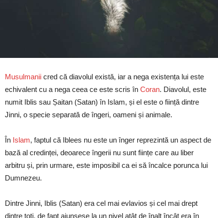
Musulmanii
cred că diavolul există, iar a nega existența lui este
echivalent cu a nega ceea ce este scris în
Coran
. Diavolul, este
numit Iblis sau Șaitan (Satan) în Islam, și el este o ființă dintre
Jinni, o specie separată de îngeri, oameni și animale.
În
Islam
, faptul că Iblees nu este un înger reprezintă un aspect de
bază al credinței, deoarece îngerii nu sunt ființe care au liber
arbitru și, prin urmare, este imposibil ca ei să încalce porunca lui
Dumnezeu.
Dintre Jinni, Iblis (Satan) era cel mai evlavios și cel mai drept
dintre toți, de fapt ajunsese la un nivel atât de înalt încât era în