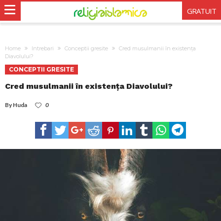
GRATUIT
Home
Intrebari
Conceptii gresite
Cred musulmanii în existența
Diavolului?
CONCEPTII GRESITE
Cred musulmanii în existența Diavolului?
By
Huda
0