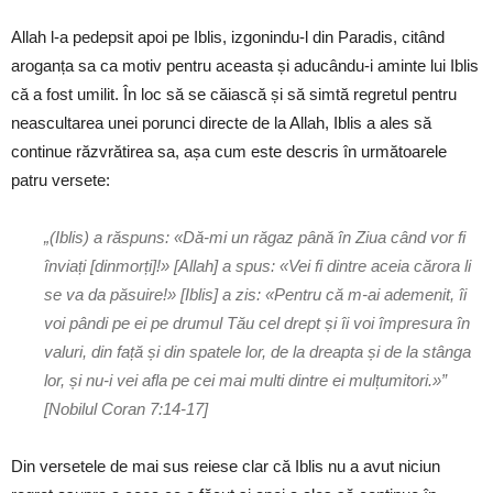
Allah l-a pedepsit apoi pe Iblis, izgonindu-l din Paradis, citând
aroganța sa ca motiv pentru aceasta și aducându-i aminte lui Iblis
că a fost umilit. În loc să se căiască și să simtă regretul pentru
neascultarea unei porunci directe de la Allah, Iblis a ales să
continue răzvrătirea sa, așa cum este descris în următoarele
patru versete:
„(Iblis) a răspuns: «Dă-mi un răgaz până în Ziua când vor fi
înviați [dinmorți]!» [Allah] a spus: «Vei fi dintre aceia cărora li
se va da păsuire!» [Iblis] a zis: «Pentru că m-ai ademenit, îi
voi pândi pe ei pe drumul Tău cel drept și îi voi împresura în
valuri, din față și din spatele lor, de la dreapta și de la stânga
lor, și nu-i vei afla pe cei mai multi dintre ei mulțumitori.»”
[Nobilul Coran 7:14-17]
Din versetele de mai sus reiese clar că Iblis nu a avut niciun