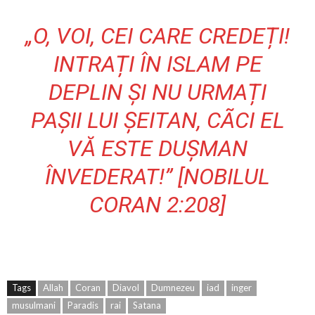
„O, VOI, CEI CARE CREDEȚI!
INTRAȚI ÎN ISLAM PE
DEPLIN ȘI NU URMAȚI
PAȘII LUI ȘEITAN, CÃCI EL
VĂ ESTE DUȘMAN
ÎNVEDERAT!” [NOBILUL
CORAN 2:208]
Tags
Allah
Coran
Diavol
Dumnezeu
iad
inger
musulmani
Paradis
rai
Satana