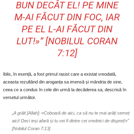
BUN DECÂT EL! PE MINE
M-AI FĂCUT DIN FOC, IAR
PE EL L-AI FĂCUT DIN
LUT!»” [NOBILUL CORAN
7:12]
Iblis, în esență, a fost primul rasist care a existat vreodată,
aceasta rezultând din aroganța sa imensă și mândria de sine,
ceea ce a condus în cele din urmă la decăderea sa, descrisă în
versetul următor.
„A grăit [Allah]: «Coboară de aici, ca să nu te mai arăți semeț
aici! Deci ieși afară și tu vei fi dintre cei vrednici de dispreț!»”
[Nobilul Coran 7:13]