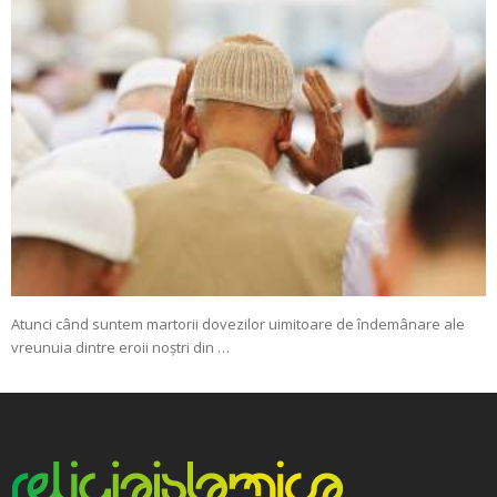
Atunci când suntem martorii dovezilor uimitoare de îndemânare ale
vreunuia dintre eroii noștri din …