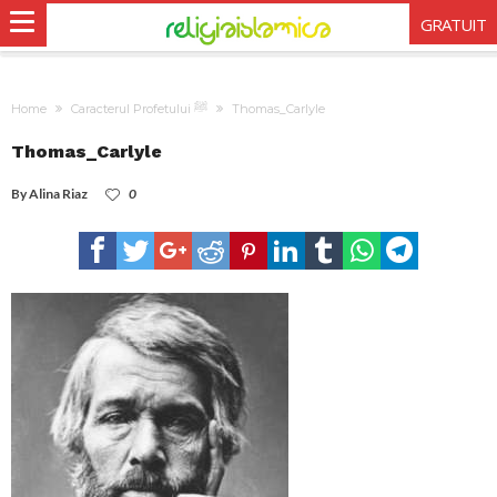
GRATUIT
Home
Caracterul Profetului ﷺ
Thomas_Carlyle
Thomas_Carlyle
By
Alina Riaz
0